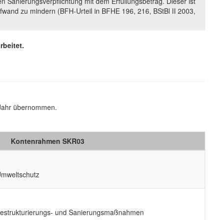
n Sanierungsverpflichtung mit dem Erfüllungsbetrag. Dieser ist
ufwand zu mindern (BFH-Urteil in BFHE 196, 216, BStBl II 2003,
beitet.
e Jahr übernommen.
Kontenrahmen SKR03
Umweltschutz
Restrukturierungs- und Sanierungsmaßnahmen