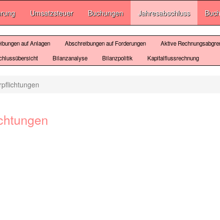
hrung
Umsatzsteuer
Buchungen
Jahresabschluss
Buch
ibungen auf Anlagen
Abschreibungen auf Forderungen
Aktive Rechnungsabgre
chlussübersicht
Bilanzanalyse
Bilanzpolitik
Kapitalflussrechnung
pflichtungen
ichtungen