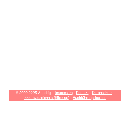
© 2009-2025 A.Liebig -
Impressum
-
Kontakt
-
Datenschutz
-
Inhaltsverzeichnis (Sitemap)
-
Buchführungslexikon